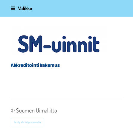
Siirry
Valikko
sivun
sisältöön
Suomen Uimaliitto
Akkreditointihakemus
©
Suomen Uimaliitto
Tehty Yhdistysavaimella